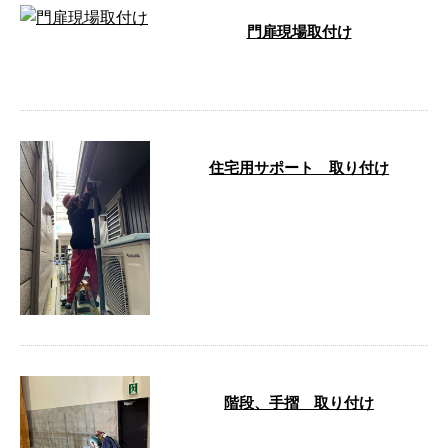
門扉現場取付け
…
住宅用サポート 取り付け
…
階段、手摺 取り付け
…