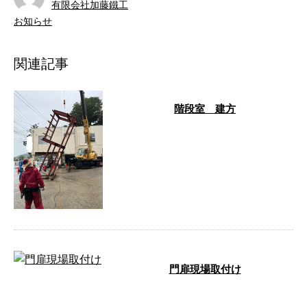
有限会社加藤鐵工
お知らせ
関連記事
階段室 建方
…
門扉現場取付け
…