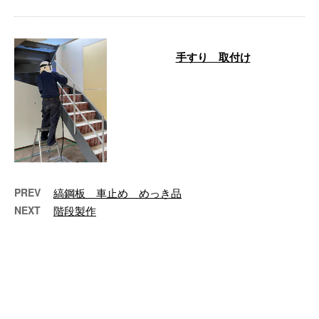
手すり 取付け
…
PREV
縞鋼板 車止め めっき品
NEXT
階段製作
最近の投稿