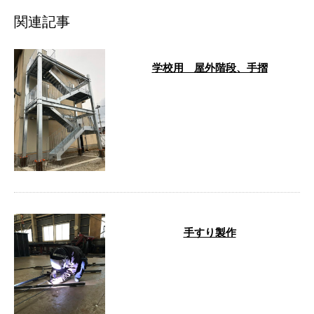
関連記事
学校用 屋外階段、手摺
…
手すり製作
…